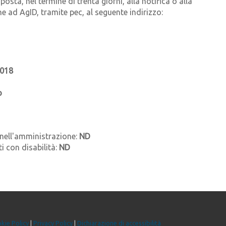
sta, nel termine di trenta giorni, alla notifica o alla
ne ad AgID, tramite pec, al seguente indirizzo:
2018
o
 nell'amministrazione:
ND
i con disabilità:
ND
kie Policy
|
Privacy Policy
|
Dichiarazione di accessibilità