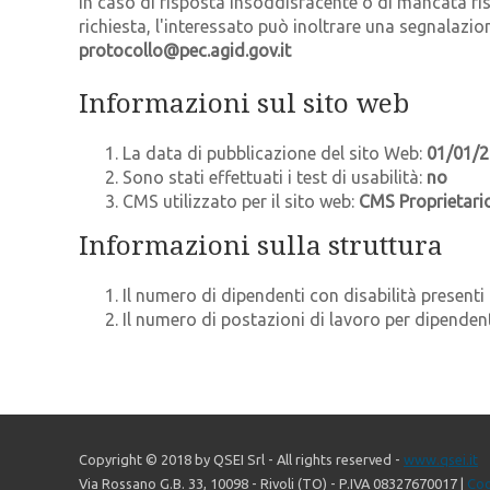
In caso di risposta insoddisfacente o di mancata rispo
richiesta, l'interessato può inoltrare una segnalazio
protocollo@pec.agid.gov.it
Informazioni sul sito web
La data di pubblicazione del sito Web:
01/01/
Sono stati effettuati i test di usabilità:
no
CMS utilizzato per il sito web:
CMS Proprietari
Informazioni sulla struttura
Il numero di dipendenti con disabilità presenti
Il numero di postazioni di lavoro per dipendent
Copyright © 2018 by QSEI Srl - All rights reserved -
www.qsei.it
Via Rossano G.B. 33, 10098 - Rivoli (TO) - P.IVA 08327670017 |
Coo