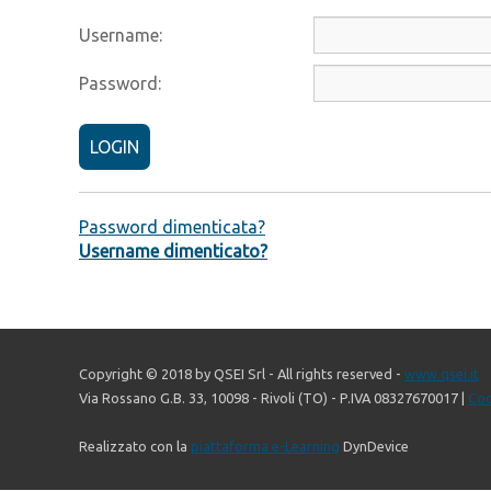
Username:
Password:
LOGIN
Password dimenticata?
Username dimenticato?
Copyright © 2018 by QSEI Srl - All rights reserved -
www.qsei.it
Via Rossano G.B. 33, 10098 - Rivoli (TO) - P.IVA 08327670017 |
Coo
Realizzato con la
piattaforma e-Learning
DynDevice