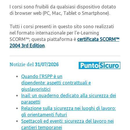
I corsi sono fruibili da qualsiasi dispositivo dotato
di browser web (PC, Mac, Tablet o Smartphone).
Tutti i corsi presenti in questo sito sono realizzati
nel formato internazionale per l'e-Learning
SCORM™; questa piattaforma è
certificata SCORM™
2004 3rd Edition
.
Notizie del
31/07/2026
Quando l'RSPP è un
dipendente: aspetti contrattuali e
giuslavoristici
Inail: un quaderno dedicato alla sicurezza dei
parapetti
Relazione sulla sicurezza nei luoghi di lavoro:
gli orientamenti futuri
Spettacoli ed eventi: sicurezza del lavoro nei
cantieri temporanei